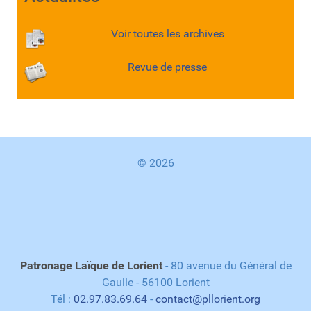
Voir toutes les archives
Revue de presse
© 2026
Patronage Laïque de Lorient
- 80 avenue du Général de
Gaulle - 56100 Lorient
Tél :
02.97.83.69.64
-
contact@pllorient.org