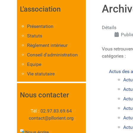
Archi
L'association
Présentation
Détails
Publi
Statuts
Règlement intérieur
Vous retrouverez
Conseil d'administration
catégories :
Equipe
Actus des ac
Vie statutaire
Actu
Actu
Nous contacter
Actu
Actu
Tél :
02.97.83.69.64
Actu
contact@pllorient.org
Actu
Nous écrire